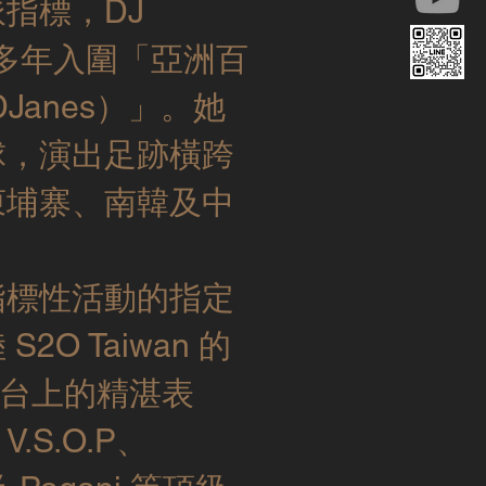
指標，DJ
已連續多年入圍「亞洲百
 DJanes）」。她
球，演出足跡橫跨
柬埔寨、南韓及中
指標性活動的指定
O Taiwan 的
 台上的精湛表
V.S.O.P、