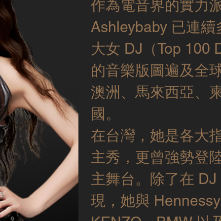
作為電音界的實力派
Ashleybaby 
大女 DJ（Top 100
的音樂版圖遍及全
澳洲、馬來西亞、
國。
在台灣，她是各大
主秀，更曾強勢登陸 S2
主舞台。除了在 DJ
現，她與 Hennessy 