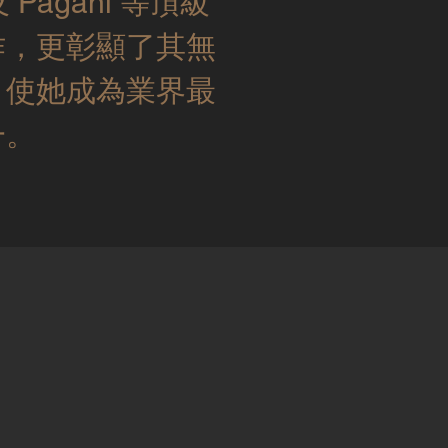
 Pagani 等頂級
作，更彰顯了其無
，使她成為業界最
一。