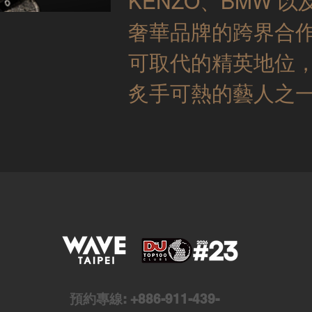
KENZO、BMW 以及
奢華品牌的跨界合
可取代的精英地位
炙手可熱的藝人之
預約專線:
+886-911-439-