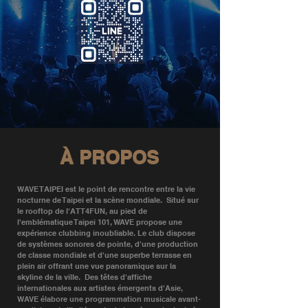
À PROPOS
WAVE TAIPEI est le point de rencontre entre la vie
nocturne de Taipei et la scène mondiale. ​ Situé sur
le rooftop de l'ATT4FUN, au pied de
l'emblématique Taipei 101, WAVE propose une
expérience clubbing inoubliable. Le club dispose
de systèmes sonores de pointe, d'une production
de classe mondiale et d'une superbe terrasse en
plein air offrant une vue panoramique sur la
skyline de la ville. ​ Des têtes d'affiche
internationales aux artistes émergents d'Asie,
WAVE élabore une programmation musicale avant-