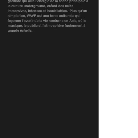
gardiste qui allie l'énergie de la scène principale à
la culture underground, créant des nuits
immersives, intenses et inoubliables. ​ Plus qu'un
simple lieu, WAVE est une force culturelle qui
façonne l'avenir de la vie nocturne en Asie, où la
musique, le public et l'atmosphère fusionnent à
grande échelle.